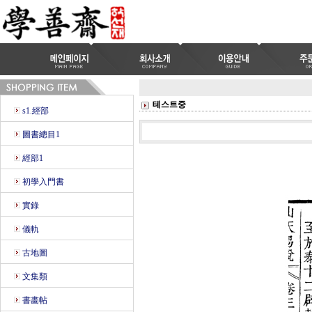
테스트중
s1.經部
圖書總目1
經部1
初學入門書
實錄
儀軌
古地圖
文集類
書畵帖