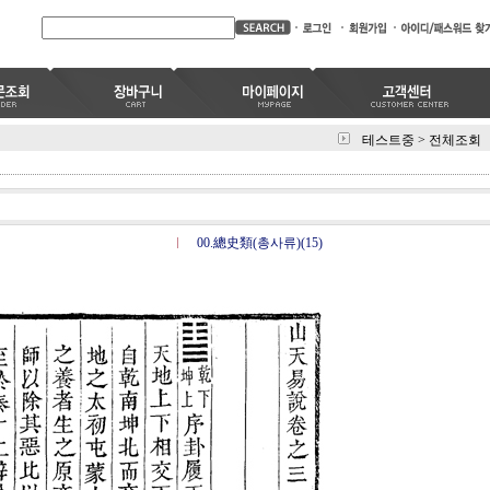
테스트중
>
전체조회
00.總史類(총사류)(15)