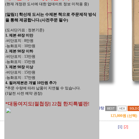
(현재 개정판 도서에 대한 업데이트 정보 미적용 중)
[알림1] 학선재 도서는 수제본 책으로 주문제작 방식
을 통해 제공합니다.(사전주문 필수)
(도서단가표 : 정본기준)
1. 제본 40장 미만
-비단표지 : 8만원
-능화표지 : 10만원
2. 제본 90장 이하
-비단표지 : 13만원
-능화표지 : 15만원
3. 제본 90장 이상
-비단표지 : 15만원
-능화표지 : 17만원
4. 컬러제본은 개별 10만원 추가
*주문 수량에 따라 납품이 지연될 수 있습니다.
(1달전 사전 예약 권장)
*대동여지도[절첩장] 22첩 한지특별판!
퇴계집-흰바탕
125,000원 (선택)
[1]
[2]