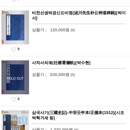
비천선생박공신도비명(泌川先生朴公神道碑銘)[박이
서]
상품가 :
120,000원
(0)
0
사직서의궤(社稷署儀軌)[박수현]
상품가 :
630,000원
(0)
0
삼국사기(三國史記)-中宗壬申本/正德本(1512)[시조
박혁거세 등]
상품가 :
1,320,000원
(0)