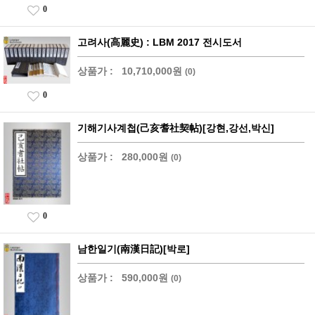
0
고려사(高麗史) : LBM 2017 전시도서
상품가 :
10,710,000원
(0)
0
기해기사계첩(己亥耆社契帖)[강현,강선,박신]
상품가 :
280,000원
(0)
0
남한일기(南漢日記)[박로]
상품가 :
590,000원
(0)