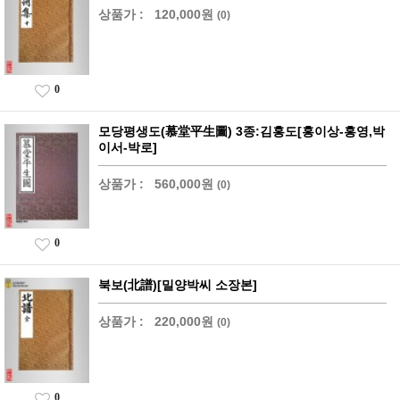
상품가 :
120,000원
(0)
0
모당평생도(慕堂平生圖) 3종:김홍도[홍이상-홍영,박
이서-박로]
상품가 :
560,000원
(0)
0
북보(北譜)[밀양박씨 소장본]
상품가 :
220,000원
(0)
0