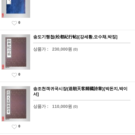
0
송도기행첩(松都紀行帖)[강세황,오수채,박징]
상품가 :
230,000원
(0)
0
송조천객귀국시장(送朝天客歸國詩章)[박돈지,박이
서]
상품가 :
110,000원
(0)
0