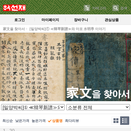
카테고리
검색
로그인
마이페이지
장바구니
관심상품
家文을 찾아서
[밀양박씨]① ≪韓琴新譜≫와 마포 水明亭 이야기
최신순
낮은가격
높은가격
상품명
최다리뷰
1 - 20