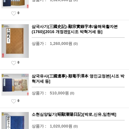
0
삼국사기(三國史記)-顯宗實錄字本/을해목활자본
(1760)[2016 개정판][시조 박혁거세 등]
상품가 :
1,260,000원
(0)
0
삼국유사(三國遺事)-順菴手澤本 영인교정본[시조 박
혁거세 등]
상품가 :
510,000원
(0)
0
소현심양일기(昭顯瀋陽日記)[박로,신유,임한백]
상품가 :
1,020,000원
(0)