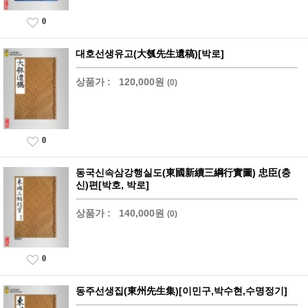
0
대호선생유고(大瓠先生遺稿)[박로]
상품가 :
120,000원
(0)
0
동국신속삼강행실도(東國新續三綱行實圖) 忠臣(충
신)편[박호, 박로]
상품가 :
140,000원
(0)
0
동주선생집(東州先生集)[이민구,박수현,수명정기]