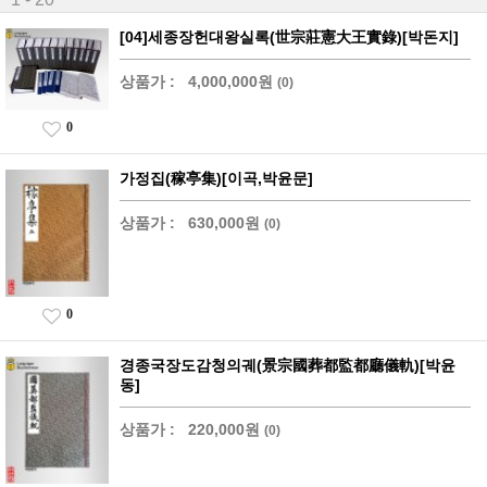
[04]세종장헌대왕실록(世宗莊憲大王實錄)[박돈지]
상품가 :
4,000,000원
(0)
0
가정집(稼亭集)[이곡,박윤문]
상품가 :
630,000원
(0)
0
경종국장도감청의궤(景宗國葬都監都廳儀軌)[박윤
동]
상품가 :
220,000원
(0)