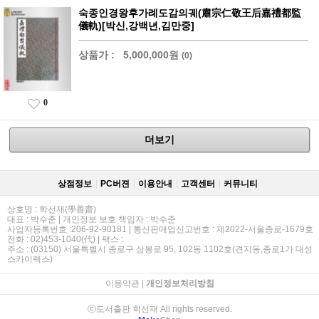
숙종인경왕후가례도감의궤(肅宗仁敬王后嘉禮都監
儀軌)[박신,강백년,김만중]
상품가 :
5,000,000원
(0)
0
더보기
상점정보
PC버젼
이용안내
고객센터
커뮤니티
상호명 : 학선재(學善齋)
대표 : 박수준 | 개인정보 보호 책임자 : 박수준
사업자등록번호 :206-92-90181 | 통신판매업신고번호 : 제2022-서울종로-1679호
전화 : 02)453-1040(代) | 팩스 :
주소 : (03150) 서울특별시 종로구 삼봉로 95, 102동 1102호(견지동,종로1가 대성
스카이렉스)
이용약관
|
개인정보처리방침
ⓒ도서출판 학선재 All rights reserved.