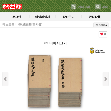
카테고리
검색
로그인
마이페이지
장바구니
관심상품
테스트중
00.總史類(총사류)
Recent
0
03.이미지크기