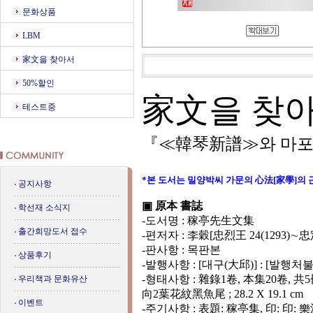
문화상품
LBM
家文을 찾아서
50%할인
家文을 찾아
테스트중
『≪韓琴新譜≫와 마포
*본 도서는 밀양박씨 가문의 心法[家學]의 
공지사항
▣ 原本 書誌
학선재 소식지
-도서명 : 稼亭先生文集
출간희망도서 접수
-편저자 : 李穀[忠烈王 24(1293)∼忠定
-판사항 : 목판본
상품후기
-발행사항 : [대구(大邱)] : [발행처불명]
-형태사항 : 雜錄1卷, 本集20卷, 共5冊
우리책과 문화유산
向2葉花紋黑魚尾 ; 28.2 X 19.1 cm
이벤트
-주기사항 : 表題: 稼亭集, 印: 印: