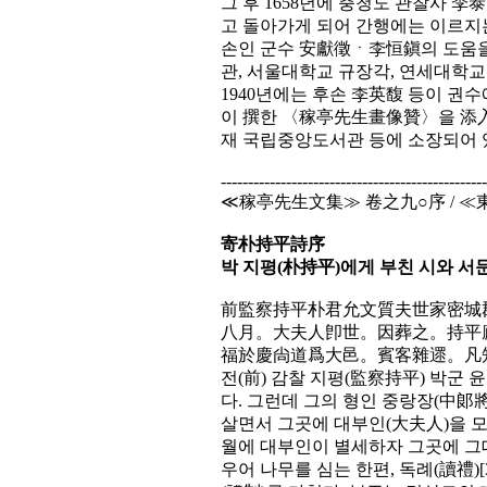
그 후 1658년에 충청도 관찰사 
고 돌아가게 되어 간행에는 이르지는 
손인 군수 安獻徵ㆍ李恒鎭의 도움
관, 서울대학교 규장각, 연세대학교
1940년에는 후손 李英馥 등이 권
이 撰한 〈稼亭先生畫像贊〉을 添入
재 국립중앙도서관 등에 소장되어 
-------------------------------------------------
≪稼亭先生文集≫ 卷之九○序 / 
寄朴持平詩序
박 지평(朴持平)에게 부친 시와 서
前監察持平朴君允文質夫世家密城
八月。大夫人卽世。因葬之。持平
福於慶尙道爲大邑。賓客雜遝。凡
전(前) 감찰 지평(監察持平) 박군
다. 그런데 그의 형인 중랑장(中郞將)
살면서 그곳에 대부인(大夫人)을 모셔다
월에 대부인이 별세하자 그곳에 그대
우어 나무를 심는 한편, 독례(讀禮)