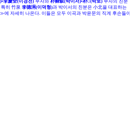
)•李慶全(이경전)
부자와
朴彛叙(박이서)•朴𥶇(박로)
부자의 친분
 특히 竹泉
李德泂(이덕형)
과 박이서의 친분은 小北을 대표하는
≫에 자세히 나온다. 이들은 모두 이곡과 박윤문의 직계 후손들