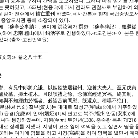
李泰淵이 完本을 구하여 간행을 도모하였다. 그러나 마침 임기를 채
못하였고, 1662년(현종 3)에 다시 전라도 관찰사로 부임하여 
을 받아 전주에서 補亡重刊 하였다.≪사간본≫ 현재 국립중앙도
 중앙도서관 등에 소장되어 있다.
수에 〈稼亭公事蹟〉, 권미에 洪汝河가 撰한 〈稼亭碑記〉, 羅繼從
하여 忠南 禮山에서 鉛活字로 간행하였다.≪오간본≫ 이 본은 
있다.(출처:고전번역원)
-------------------------------
≪東文選≫ 卷之八十五
문
郡。有兄中郞將允謙。以姻婭故居福州。迎養大夫人。至元戊寅
廬於墓。捧土植木。且以讀禮之餘。念佛寫經追冥福。終其制。
知與不知經由於福者。必詣苫前問慰。旣還京。稱嘆不絶口。
 윤문(朴君允文) 질부(質夫)는 대대로 밀성군(密城郡)에서 거주하였
 윤겸(允謙)이 인아(姻婭)[1]의 연고로 복주(福州 안동(安東))에
 봉양하였는데, 지원(至元) 무인년(1338, 충숙왕 복위 7)[2] 8
로 장례를 지냈다. 지평이 묘소 옆에 여막을 짓고 살면서 땅을 
[3]하는 여가에 염불을 하고 사경(寫經)을 하여 명복을 빌면서 예