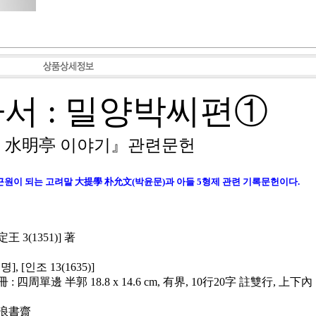
서 : 밀양박씨편①
 水明亭 이야기』관련문헌
근원이 되는 고려말 大提學 朴允文(박윤문)과 아들 5형제 관련 기록문헌이다.
王 3(1351)] 著
, [인조 13(1635)]
 : 四周單邊 半郭 18.8 x 14.6 cm, 有界, 10行20字 註雙行, 上下內
 樂浪書齋