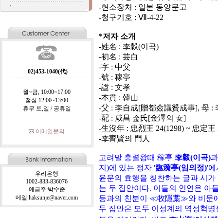
-현소장처 : 일본 동양문고
-청구기호 : Ⅶ-4-22
*저자 소개
-姓名 : 李穀(이곡)
-初名 : 芸白
-字 : 中父
02)453-1040(代)
-號 : 稼亭
-諡 : 文孝
월~금, 10:00~17:00
-本貫 : 韓山
점심 12:00~13:00
-父 : 李自成[贈都僉議贊成事], 母 :
휴무 토,일 / 공휴일
-配 : 咸昌 金氏[金澤의 女]
-生沒年 : 忠烈王 24(1298) ~ 忠定王 3
이메일문의
-李齊賢의 門人
고려말 충렬왕때 稼亭
李穀(이곡)
과
지)에 있는 정자 '
臨漪亭(임의정)
'
우리은행
윤문의 효행을 칭찬하는 글과 시가
1002-833-836076
는 두 집안이다. 이들의 인연은 아
예금주:박수준
메일 haksunje@naver.com
등과의 친분이 ≪牧隱藁≫와 비문에
두 집안은 모두 이성계의 역성혁명