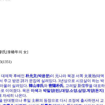
 李氏[李椿年의 女]
(1351)
 대제학 후배인
朴允文(박윤문)
이 元나라 북경 서쪽 太液池(태액
에서 주고 받은 詩가 문집에 실려있다. 3년상으로 시묘살이 하는 박
 아울러 실려있다.
韓山李氏
와
密陽朴氏
, 고려말 新儒學을 대표하
들로 이여졌다. 목은
이색
과
박밀양[린],대양,소양,삼양,계양[돈지]
 자세히 나온다.
을 반대했으나 후일 士林의 등장으로 다시 조정에 출사하면서 교