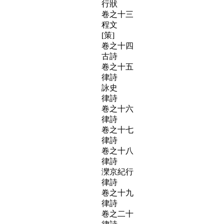
行狀
卷之十三
程文
[策]
卷之十四
古詩
卷之十五
律詩
詠史
律詩
卷之十六
律詩
卷之十七
律詩
卷之十八
律詩
灤京紀行
律詩
卷之十九
律詩
卷之二十