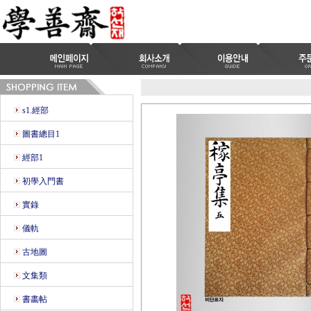
s1.經部
圖書總目1
經部1
初學入門書
實錄
儀軌
古地圖
文集類
書畵帖