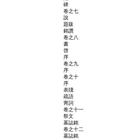
碑
卷之七
說
題跋
銘讚
卷之八
書
啓
序
卷之九
序
卷之十
序
表牋
疏語
靑詞
卷之十一
祭文
墓誌銘
卷之十二
墓誌銘