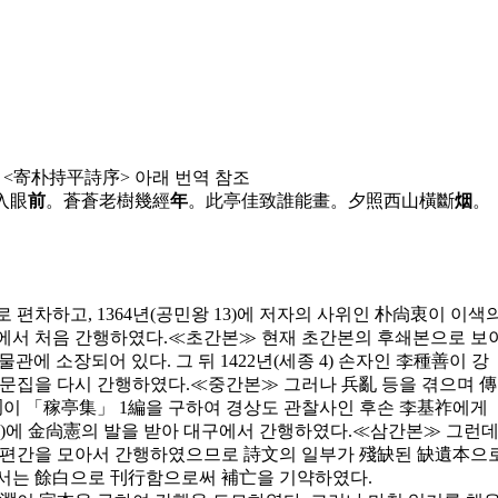
 <寄朴持平詩序> 아래 번역 참조
溟入眼
前
。蒼蒼老樹幾經
年
。此亭佳致誰能畫。夕照西山橫斷
烟
。
 편차하고, 1364년(공민왕 13)에 저자의 사위인 朴尙衷이 이색
에서 처음 간행하였다.≪초간본≫ 현재 초간본의 후쇄본으로 보
박물관에 소장되어 있다. 그 뒤 1422년(세종 4) 손자인 李種善이 강
 문집을 다시 간행하였다.≪중간본≫ 그러나 兵亂 등을 겪으며 傳
德泂이 「稼亭集」 1編을 구하여 경상도 관찰사인 후손 李基祚에게
 13)에 金尙憲의 발을 받아 대구에서 간행하였다.≪삼간본≫ 그런
 편간을 모아서 간행하였으므로 詩文의 일부가 殘缺된 缺遺本으
서는 餘白으로 刊行함으로써 補亡을 기약하였다.