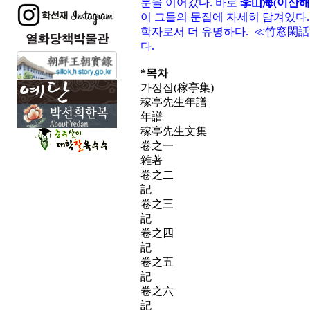
분을 이어갔다. 바로
李山海(이산해
이 그들의 문집에 자세히 담겨있다.
학자로서 더 유명하다. ≪竹窓閑話
다.
*목차
가정집(稼亭集)
稼亭先生年譜
年譜
稼亭先生文集
卷之一
雜著
卷之二
記
卷之三
記
卷之四
記
卷之五
記
卷之六
記