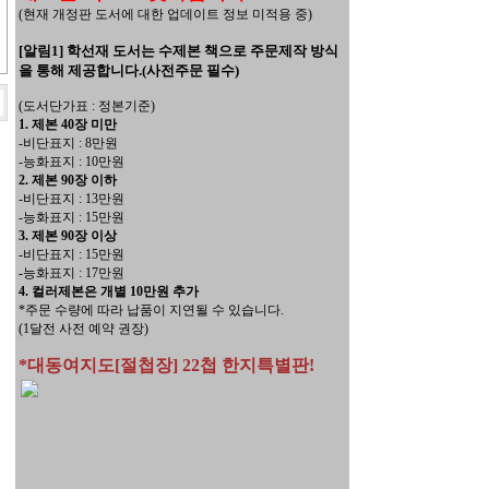
(현재 개정판 도서에 대한 업데이트 정보 미적용 중)
[알림1] 학선재 도서는 수제본 책으로 주문제작 방식
을 통해 제공합니다.(사전주문 필수)
(도서단가표 : 정본기준)
1. 제본 40장 미만
-비단표지 : 8만원
-능화표지 : 10만원
2. 제본 90장 이하
-비단표지 : 13만원
-능화표지 : 15만원
3. 제본 90장 이상
-비단표지 : 15만원
-능화표지 : 17만원
4. 컬러제본은 개별 10만원 추가
*주문 수량에 따라 납품이 지연될 수 있습니다.
(1달전 사전 예약 권장)
*대동여지도[절첩장] 22첩 한지특별판!