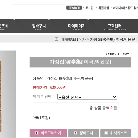
圖書總目1
>
가
>
가정집(稼亭集)[이곡,박윤문]
가정집(稼亭集)[이곡,박윤문]
상품명 : 가정집(稼亭集)[이곡,박윤문]
판매가격 :
630,000
원
책 제본 선택
:
총 상품 금액
0
원
5冊(1포갑)