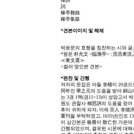
律詩
詞
稼亭雜錄
稼亭集跋
*견본이미지 및 해제
박윤문의 효행을 칭찬하는 시와 글.
*원운 朴允文 <臨漪亭> : 浩浩東
≪東文選≫
<컬러 영인본 견본>
*편찬 및 간행
저자의 문집은 아들 李穡이 20권으로
同年인 華之元의 도움을 받아 錦山
는 3권 1책(권11~13)이 성암고서 
원도 관찰사 柳思訥의 도움을 얻어
本이 귀하게 되자, 이에 宗人 李
重刊을 부탁하였고, 1635년(인조
이 삼간본은 板冊이 散亡한 가운데
간행되었으며, 결유된 시문에 대해