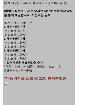
(현재 개정판 도서에 대한 업데이트 정보 미적용 중)
[알림1] 학선재 도서는 수제본 책으로 주문제작 방식
을 통해 제공합니다.(사전주문 필수)
(도서단가표 : 정본기준)
1. 제본 40장 미만
-비단표지 : 8만원
-능화표지 : 10만원
2. 제본 90장 이하
-비단표지 : 13만원
-능화표지 : 15만원
3. 제본 90장 이상
-비단표지 : 15만원
-능화표지 : 17만원
4. 컬러제본은 개별 10만원 추가
*주문 수량에 따라 납품이 지연될 수 있습니다.
(1달전 사전 예약 권장)
*대동여지도[절첩장] 22첩 한지특별판!