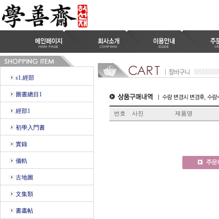
s1.經部
圖書總目1
經部1
번호
사진
제품명
初學入門書
實錄
儀軌
古地圖
文集類
書畵帖