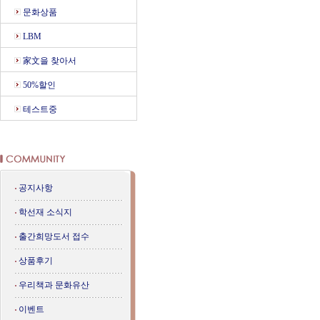
문화상품
LBM
家文을 찾아서
50%할인
테스트중
공지사항
학선재 소식지
출간희망도서 접수
상품후기
우리책과 문화유산
이벤트