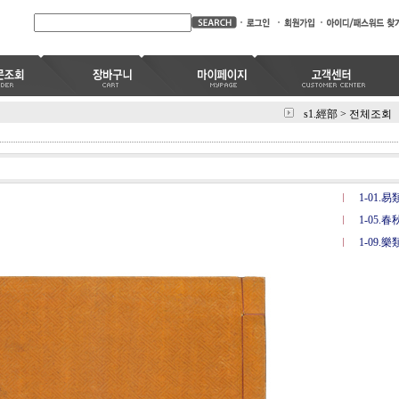
s1.經部
>
전체조회
1-01.易
1-05.
1-09.樂