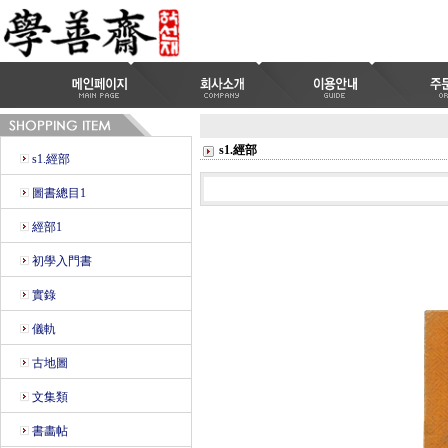
s1.經部
s1.經部
圖書總目1
經部1
初學入門書
實錄
儀軌
古地圖
文集類
書畵帖