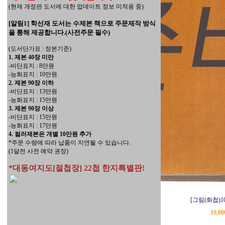
(현재 개정판 도서에 대한 업데이트 정보 미적용 중)
[알림1] 학선재 도서는 수제본 책으로 주문제작 방식
을 통해 제공합니다.(사전주문 필수)
(도서단가표 : 정본기준)
1. 제본 40장 미만
-비단표지 : 8만원
-능화표지 : 10만원
2. 제본 90장 이하
-비단표지 : 13만원
-능화표지 : 15만원
3. 제본 90장 이상
-비단표지 : 15만원
-능화표지 : 17만원
4. 컬러제본은 개별 10만원 추가
*주문 수량에 따라 납품이 지연될 수 있습니다.
(1달전 사전 예약 권장)
*대동여지도[절첩장] 22첩 한지특별판!
[그림(화첩)1
10,0