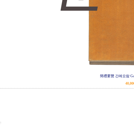
簡禮要覽 간례요람 Gan-r
40,0