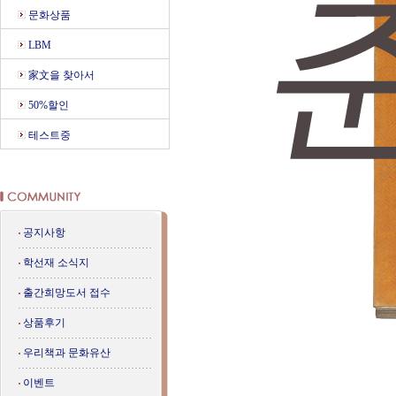
문화상품
LBM
家文을 찾아서
50%할인
테스트중
공지사항
학선재 소식지
출간희망도서 접수
상품후기
우리책과 문화유산
이벤트