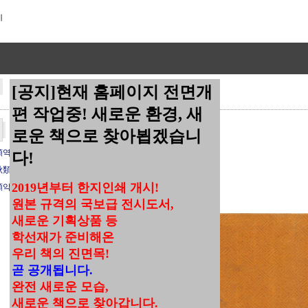
[공지]현재 홈페이지 전면개
편 작업중! 새로운 환경, 새
로운 책으로 찾아뵙겠습니
類역류(53)
다!
春秋類춘추류(0)
2019년부터 한지인쇄 개시!
類악류(0)
원본 규격의 국보급 전시도서,
새로운 기획상품 등
학선재가 준비해온
우리 책의 진면목!
곧 공개됩니다.
완전 새로운 모습,
새로운 책으로 찾아갑니다.