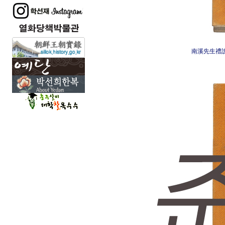
南溪先生禮說 남계