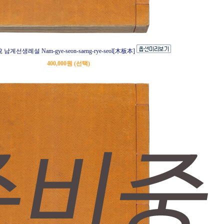
선생례설 Nam-gye-seon-saeng-rye-seol[木板本]
400,000원 (선택)