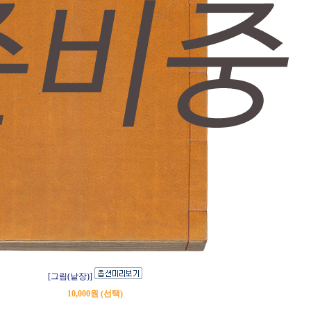
[그림(낱장)]
10,000원 (선택)