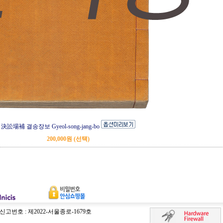
決訟場補 결송장보 Gyeol-song-jang-bo
200,000원 (선택)
번호 : 제2022-서울종로-1679호