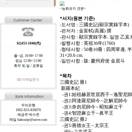
<능화표지 견본> <포갑
*서지(원본 기준)
-도서명 : 三國史記(顯宗實錄字本)
-편저자 : 金富軾(高麗) 撰
-판사항 : 顯宗實錄字本. 일명 乙
-발행사항 : 英祖36年(1760)
02)453-1040(代)
-형태사항 : 50卷10冊 : 四周單邊, 半
31×20.6 cm.
월~금, 10:00~17:00
-일반사항 : 跋: 慶州府使 金居斗
점심 12:00~13:00
휴무 토,일 / 공휴일
*목차
이메일문의
三國史記 冊1
新羅本紀
-권1:始祖赫居世居西干∼逸聖尼
-권2:阿達羅尼師今∼訖解尼師今
우리은행
-권3:奈勿尼師今∼昭知麻立干
1002-833-836076
-권4:智證麻立干∼眞平王
예금주:박수준
三國史記 冊2
메일 haksunje@naver.com
-권5:善德女王∼太宗王
-권6∼7:文武王