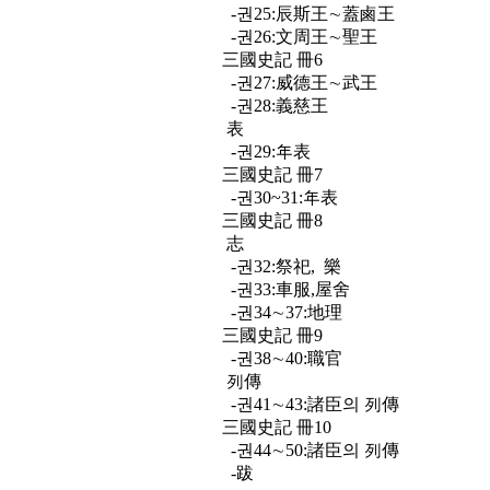
-권25:辰斯王∼蓋鹵王
-권26:文周王∼聖王
三國史記 冊6
-권27:威德王∼武王
-권28:義慈王
表
-권29:年表
三國史記 冊7
-권30~31:年表
三國史記 冊8
志
-권32:祭祀, 樂
-권33:車服,屋舍
-권34∼37:地理
三國史記 冊9
-권38∼40:職官
列傳
-권41∼43:諸臣의 列傳
三國史記 冊10
-권44∼50:諸臣의 列傳
-跋