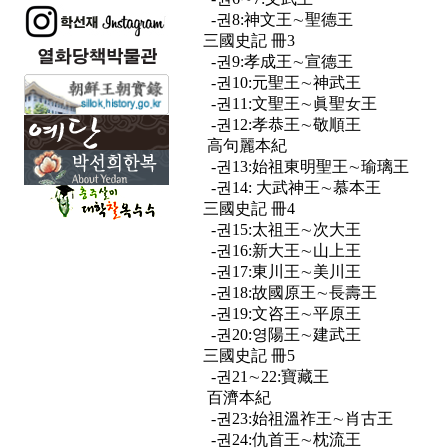
-권8:神文王∼聖德王
三國史記 冊3
-권9:孝成王∼宣德王
-권10:元聖王∼神武王
-권11:文聖王∼眞聖女王
-권12:孝恭王∼敬順王
高句麗本紀
-권13:始祖東明聖王∼瑜璃王
-권14: 大武神王∼慕本王
三國史記 冊4
-권15:太祖王∼次大王
-권16:新大王∼山上王
-권17:東川王∼美川王
-권18:故國原王∼長壽王
-권19:文咨王∼平原王
-권20:영陽王∼建武王
三國史記 冊5
-권21∼22:寶藏王
百濟本紀
-권23:始祖溫祚王∼肖古王
-권24:仇首王∼枕流王