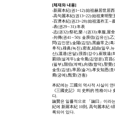
[체재와 내용]
-新羅本紀(권1~12):始祖赫居世居
-高句麗本紀(권13~22):始祖東明
-百濟本紀(권23~28):始祖溫祚王∼
-表(권29∼31):年表
-志(권32):祭祀,樂 / (권33):車服,屋舍 
-列傳(권41∼50): 金庾信(김유신)
問(김인문),金陽(김양),黑齒常之(흑
후직),祿眞(녹진),密友,紐由(밀우,
산),溫達(온달),强首(강수),崔致遠(
罽頭(설계두),金令胤(김영윤),官昌(
(필부),階伯(계백),向德(향덕),聖覺
金生(김생),率居(솔거),孝女知恩(효
裔(궁예),甄萱(견훤)
本紀에는 三國의 역사적 사실이 연
《三國史記》의 史料的 性格이나 史
다.
論贊은 일률적으로 「論曰」이라는 표
紀에 新羅本紀 10則, 高句麗本紀 6則
록되어 있다.