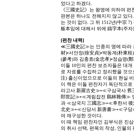
었다고 하겠다.
《三國史記》는 왕명에 의하여 편찬
판본은 하나도 전해지지 않고 있다.
는 것이 없다. 그 뒤 1512년(中宗
板本임에 대해서 뒤에 鑄字本(주자본
[편찬 내력]
≪三國史記≫는 인종의 명에 따라 
材)•서안정(徐安貞)•박동계(朴東桂)
(參考)와 김충효(金忠孝)•정습명(鄭
이들 10인의 편찬 보조자들은 대
로 자료를 수집하고 정리했을 것으로
注) 출신이었으므로 이들의 현실 
이 책은 이들 편찬자가 독단적으로
라고사 新羅古史≫•≪구삼국사 舊
郎世記≫•≪계림잡전 鷄林雜傳≫ 및
과 ≪삼국지 三國志≫•≪후한서 後
北史≫•≪신당서 新唐書≫•≪구당서
여 재구성한 것이다.
이 때 책임 편찬자인 김부식은 진삼
의 취사 선택, 편목의 작성, 인물의