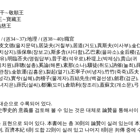
西干∼敬順王
聖王∼寶藏王
義慈王
/ (권34∼37):地理 / (권38∼40):職官
,乙支文德(을지문덕),居柒夫(거칠부),居道(거도),異斯夫(이사부),金
치상지),張保臯(장보고),斯多含(사다함),乙巴素(을파소),金后稷(
뉴유),明臨荅夫(명림답부),昔于老(석우로),朴堤上(박제상),貴山(귀
최치원),薛聰(설총),奚論(해론),素那(소나),驟徒(취도),訥催(눌최),
관창),金歆運(김흠운),裂起(열기),丕寧子(비녕자),竹竹(죽죽),匹夫
(성각),實兮(실혜),勿稽子(물계자),百結先生(백결선생),劒君(검군),
녀지은),薛氏(설씨),都彌(도미),倉助利(창조리),蓋蘇文(개소문),弓
대순으로 수록되어 었다.
學史的 意義를 검토해 볼 수 있는 것은 대체로 論贊을 통해서이
현으로 되어 있다. 本書에는 총 30則의 論贊이 실려 있는데 本
, 百濟本紀 6則 도합 22則이 실려 있고 나머지 8則은 列傳 중에 