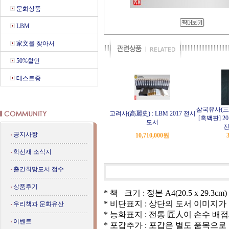
문화상품
LBM
家文을 찾아서
50%할인
테스트중
삼국유사(三
고려사(高麗史) : LBM 2017 전시
[흑백판] 2
도서
전
공지사항
10,710,000
원
학선재 소식지
출간희망도서 접수
상품후기
* 책 크기 : 정본 A4(20.5 x 29.3cm)
* 비단표지 : 상단의 도서 이미지
우리책과 문화유산
* 능화표지 : 전통 匠人이 손수 
이벤트
* 포갑추가 : 포갑은 별도 품목으