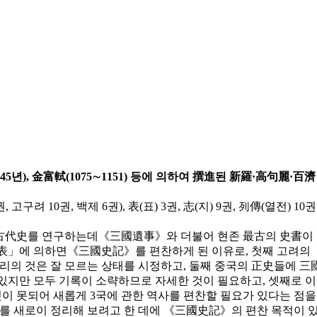
145년), 金富軾(1075∼1151) 등에 의하여 撰進된 新羅·高句麗·百濟
고구려 10권, 백제 6권), 表(표) 3권, 志(지) 9권, 列傳(열전) 10권
古代史를 연구하는데《三國遺事》와 더불어 현존 最古의 史書이
表」에 의하면《三國史記》를 편찬하게 된 이유로, 첫째 고려의
리의 것은 잘 모르는 상태를 시정하고, 둘째 중국의 正史들에 三
지만 모두 기록이 소략하므로 자세한 것이 필요하고, 셋째로 이
것이 못되어 새롭게 3국에 관한 역사를 편찬할 필요가 있다는 점을
를 새로이 정리해 보려고 한 데에 《三國史記》의 편찬 목적이 