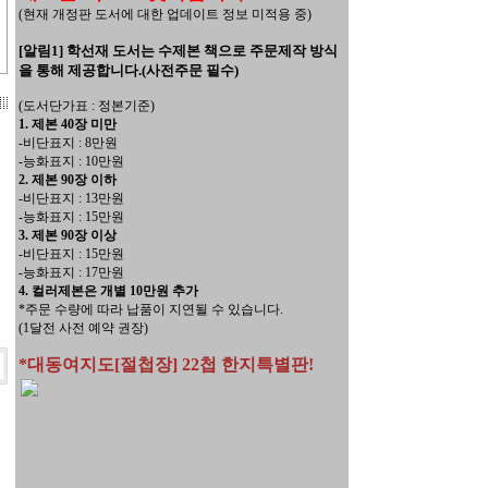
(현재 개정판 도서에 대한 업데이트 정보 미적용 중)
[알림1] 학선재 도서는 수제본 책으로 주문제작 방식
을 통해 제공합니다.(사전주문 필수)
(도서단가표 : 정본기준)
1. 제본 40장 미만
-비단표지 : 8만원
-능화표지 : 10만원
2. 제본 90장 이하
-비단표지 : 13만원
-능화표지 : 15만원
3. 제본 90장 이상
-비단표지 : 15만원
-능화표지 : 17만원
4. 컬러제본은 개별 10만원 추가
*주문 수량에 따라 납품이 지연될 수 있습니다.
(1달전 사전 예약 권장)
*대동여지도[절첩장] 22첩 한지특별판!