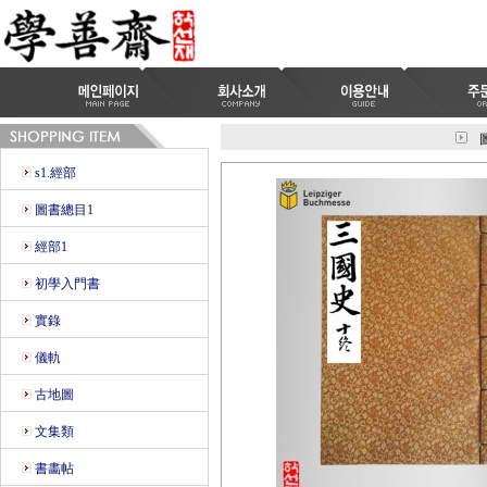
s1.經部
圖書總目1
經部1
初學入門書
實錄
儀軌
古地圖
文集類
書畵帖