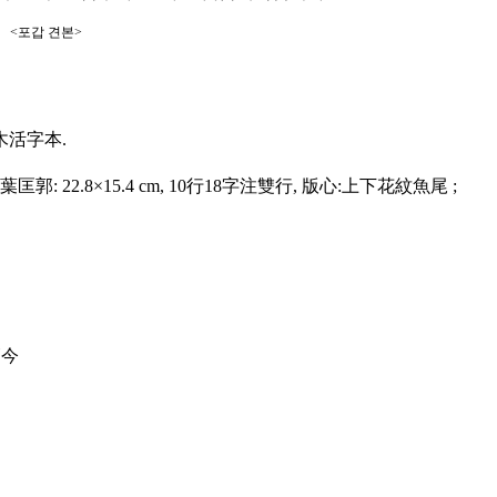
 견본>
亥木活字本.
葉匡郭: 22.8×15.4 cm, 10行18字注雙行, 版心:上下花紋魚尾 ;
師今