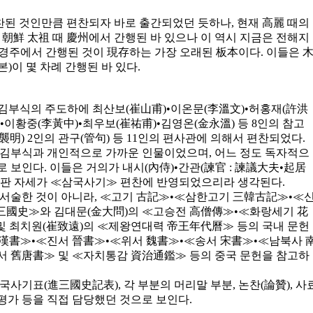
된 것인만큼 편찬되자 바로 출간되었던 듯하나, 현재 高麗 때의
 朝鮮 太祖 때 慶州에서 간행된 바 있으나 이 역시 지금은 전해지
 7) 경주에서 간행된 것이 現存하는 가장 오래된 板本이다. 이들은 
)이 몇 차례 간행된 바 있다.
김부식의 주도하에 최산보(崔山甫)•이온문(李溫文)•허홍재(許洪
•이황중(李黃中)•최우보(崔祐甫)•김영온(金永溫) 등 8인의 참고
襲明) 2인의 관구(管句) 등 11인의 편사관에 의해서 편찬되었다.
개 김부식과 개인적으로 가까운 인물이었으며, 어느 정도 독자적으
 보인다. 이들은 거의가 내시(內侍)•간관(諫官 : 諫議大夫•起居
비판 자세가 ≪삼국사기≫ 편찬에 반영되었으리라 생각된다.
 서술한 것이 아니라, ≪고기 古記≫•≪삼한고기 三韓古記≫•≪
三國史≫와 김대문(金大問)의 ≪고승전 高僧傳≫•≪화랑세기 花
 최치원(崔致遠)의 ≪제왕연대력 帝王年代曆≫ 등의 국내 문헌
漢書≫•≪진서 晉書≫•≪위서 魏書≫•≪송서 宋書≫•≪남북사 
 舊唐書≫ 및 ≪자치통감 資治通鑑≫ 등의 중국 문헌을 참고하
국사기표(進三國史記表), 각 부분의 머리말 부분, 논찬(論贊), 사
 평가 등을 직접 담당했던 것으로 보인다.