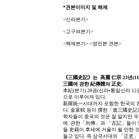
*견본이미지 및 해제
<신라본기>
<고구려본기>
<백제본기> <영인본 견본>
《三國史記》는
高麗 仁宗 23년(1
三國에 관한 紀傳體의 正史.
本紀(본기) 28권(신라•통일신라 12권, 
으로 이루어져 있다.
新羅統一시대까지 포함한 한국의 
다. 金富軾 등이 撰한「進三國史記
학자들이 중국의 것은 잘 알지만 우
에 관한「列傳」과 「古記」들이 있
들 史籍이 후세에 거울이 될 만한 
들고 있다. 즉 삼국시대의 「正史」