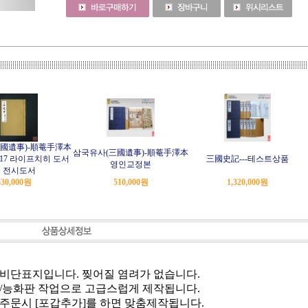
國遺事)-順菴手澤本
삼국유사(三國遺事)-順菴手澤本
017 라이프치히 도서
三國史記---테스트상품
영인교정본
 전시도서
330,000
원
510,000
원
1,320,000
원
가 비단표지입니다. 찢어질 염려가 없습니다.
배접/능화판 작업으로 고급스럽게 제작됩니다.
로 주문시 [포갑추가]를 하면 맞춤제작됩니다.