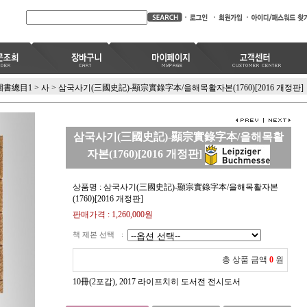
圖書總目1
>
사
>
삼국사기(三國史記)-顯宗實錄字本/을해목활자본(1760)[2016 개정판]
삼국사기(三國史記)-顯宗實錄字本/을해목활
자본(1760)[2016 개정판]
상품명 : 삼국사기(三國史記)-顯宗實錄字本/을해목활자본
(1760)[2016 개정판]
판매가격 :
1,260,000
원
책 제본 선택
:
총 상품 금액
0
원
10冊(2포갑), 2017 라이프치히 도서전 전시도서