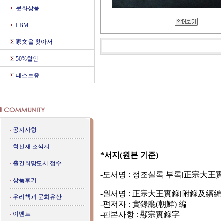
문화상품
LBM
家文을 찾아서
50%할인
테스트중
공지사항
학선재 소식지
*서지(원본 기준)
출간희망도서 접수
-도서명 : 정조실록 부록[正宗大王
상품후기
-원서명 : 正宗大王實錄[附錄及續編
우리책과 문화유산
-편저자 : 實錄廳(朝鮮) 編
이벤트
-판본사항 : 顯宗實錄字