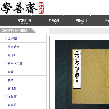
s1.經部
圖書總目1
經部1
初學入門書
實錄
儀軌
古地圖
文集類
書畵帖