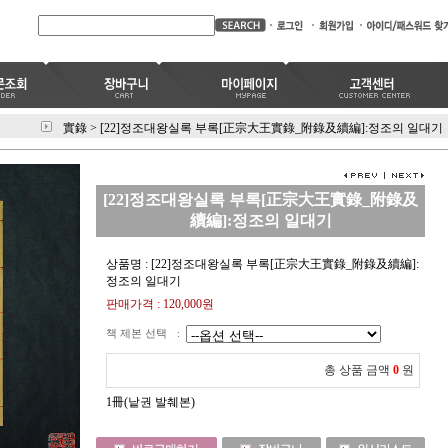
實錄
>
[22]정조대왕실록 부록[正宗大王實錄_附錄及續編]:정조의 일대기
[22]정조대왕실록 부록[正宗大王實錄_附錄及
續編]:정조의 일대기
상품명 : [22]정조대왕실록 부록[正宗大王實錄_附錄及續編]:
정조의 일대기
판매가격 :
120,000
원
책 제본 선택
:
총 상품 금액
0
원
1冊(낱권 발췌본)