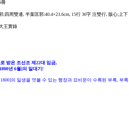
6冊
 匡郭;四周雙邊, 半葉匡郭:40.4×23.6cm, 15行 30字 注雙行, 版心;上下
孝大王實錄
로 받은 조선조 제22대 임금,
1800년 6월]의 일대기!
~ 1800]의 일생을 엿볼 수 있는 행장과 묘비문이 수록된 부록, 부록