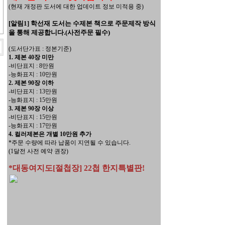
(현재 개정판 도서에 대한 업데이트 정보 미적용 중)
[알림1] 학선재 도서는 수제본 책으로 주문제작 방식
을 통해 제공합니다.(사전주문 필수)
(도서단가표 : 정본기준)
1. 제본 40장 미만
-비단표지 : 8만원
-능화표지 : 10만원
2. 제본 90장 이하
-비단표지 : 13만원
-능화표지 : 15만원
3. 제본 90장 이상
-비단표지 : 15만원
-능화표지 : 17만원
4. 컬러제본은 개별 10만원 추가
*주문 수량에 따라 납품이 지연될 수 있습니다.
(1달전 사전 예약 권장)
*대동여지도[절첩장] 22첩 한지특별판!