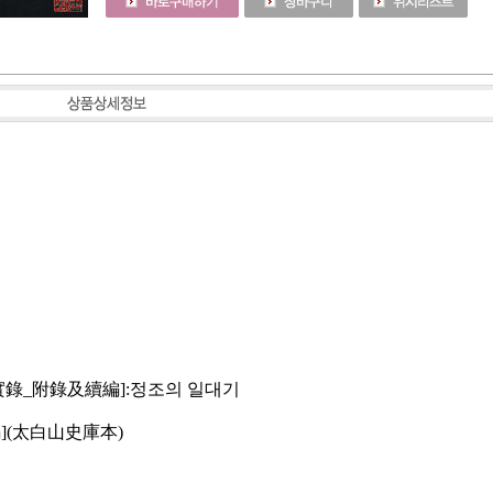
實錄_附錄及續編]:정조의 일대기
](太白山史庫本)