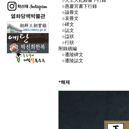
○大王大妃殿書下行錄
○惠慶宮書下行錄
○謚冊文
○哀冊文
○碑文
○誌文
○諡狀
○行狀
附錄續編
○遷陵碑文
○遷陵誌文
*해제