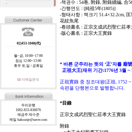
-책권수 : 54卷, 附錄, 附錄續編, 合5
-간행연도 : [純祖5年(1805)]
-형태사항 : 책크기 51.4×32.2cm,
花紋魚尾
-卷頭書名 : 正宗文成武烈聖仁莊
-版心書名 : 正宗大王實錄
02)453-1040(代)
월~금, 10:00~17:00
점심 12:00~13:00
* 바른 군주라는 뜻의 ‘正’자를 廟號
휴무 토,일 / 공휴일
正祖大王[재위 기간:1776년 3월 ~ 
이메일문의
正祖
實錄
중 정조대왕[正祖, 1752 
속편을 단행본으로 발행합니다.
*目錄
우리은행
1002-833-836076
正宗文成武烈聖仁莊孝大王實錄
예금주:박수준
메일 haksunje@naver.com
附錄