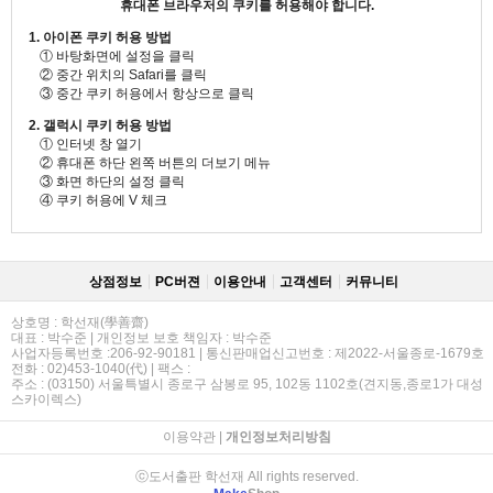
휴대폰 브라우저의 쿠키를 허용해야 합니다.
1. 아이폰 쿠키 허용 방법
① 바탕화면에 설정을 클릭
② 중간 위치의 Safari를 클릭
③ 중간 쿠키 허용에서 항상으로 클릭
2. 갤럭시 쿠키 허용 방법
① 인터넷 창 열기
② 휴대폰 하단 왼쪽 버튼의 더보기 메뉴
③ 화면 하단의 설정 클릭
④ 쿠키 허용에 V 체크
상점정보
PC버젼
이용안내
고객센터
커뮤니티
상호명 : 학선재(學善齋)
대표 : 박수준 | 개인정보 보호 책임자 : 박수준
사업자등록번호 :206-92-90181 | 통신판매업신고번호 : 제2022-서울종로-1679호
전화 : 02)453-1040(代) | 팩스 :
주소 : (03150) 서울특별시 종로구 삼봉로 95, 102동 1102호(견지동,종로1가 대성
스카이렉스)
이용약관
|
개인정보처리방침
ⓒ도서출판 학선재 All rights reserved.